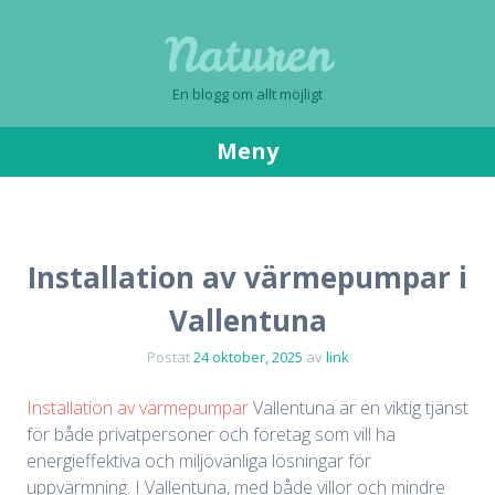
Naturen
En blogg om allt möjligt
Meny
Gå
till
innehåll
Installation av värmepumpar i
Vallentuna
Postat
24 oktober, 2025
av
link
Installation av värmepumpar
Vallentuna är en viktig tjänst
för både privatpersoner och företag som vill ha
energieffektiva och miljövänliga lösningar för
uppvärmning. I Vallentuna, med både villor och mindre