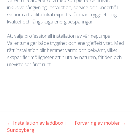
Vallentuna arbetar ofta med kompletta lösningar,
inklusive rådgivning, installation, service och underhåll.
Genom att anlita lokal expertis får man trygghet, hög
kvalitet och långsiktiga energibesparingar.
Att välja professionell installation av värmepumpar
Vallentuna ger både trygghet och energieffektivitet. Med
rätt installation blir hemmet varmt och bekvämt, vilket
skapar fler möjligheter att njuta av naturen, fritiden och
utevistelser året runt.
←
Installation av laddbox i
Förvaring av möbler
→
Inläggsnavigering
Sundbyberg